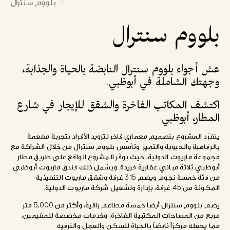
بلووم سنترال
بلووم سنترال
عش
أجواء
بلووم
سنترال
النابضة
بالحياة
والجذابة،
وجهتك
الشاملة
في
أبوظبي.
اكتشف المكاتب الفاخرة والشقق للإيجار في شارع
المطار، أبوظبي
يتفرّد المشروع بتصميم معماري فاخر لتزويد الأفراد بتجربة مفعمة
بالرفاهية والحيوية والتميز. وتأسس بلووم سنترال من خلال الشراكة مع
مجموعة ماريوت الدولية، حيث يوفّر المشروع الواقع على طريق مطار
أبوظبي ثلاثة مباني عقارية فريدة. ويشمل ذلك فندق ماريوت أبوظبي
من فئة خمسة نجوم ويضم 315 غرفة وشقق ماريوت التنفيذية
المكونة من 45 غرفة، بإدارة وتشغيل شركة ماريوت الدولية.
يضم بلووم سنترال أيضاً خمسة مطاعم راقية، وأكثر من 5,000 متر
مربع من المساحات المكتبية الفاخرة، وخدمات مخصصة للمقيمين،
مما يجعله مركزاً نابضاً بالحياة للسكن والعمل والترفيه.