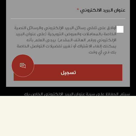
عنوان البريد الالكتروني
*
أوافق على تلقي رسائل البريد الإلكتروني والرسائل النصية
الخاصة بالمعاملات والعروض الترويجية (على عنوان البريد
الإلكتروني ورقم الهاتف المقدم). يرجى العلم بأنه
يمكنك إلغاء الاشتراك أو تغيير تفضيلات التواصل الخاصة
بك في أي وقت.
سيتم الحفاظ على سرية عنوان البريد الإلكتروني الخاص بك
واستخدامه فقط لإرسال المجلة الإخبارية أو الرد على أي استفسارات.
هذا الموقع محمي بواسطة reCAPTCHA وتطبق
سياسة الخصوصية
و
شروط الخدمة
من موقع غوغل Google