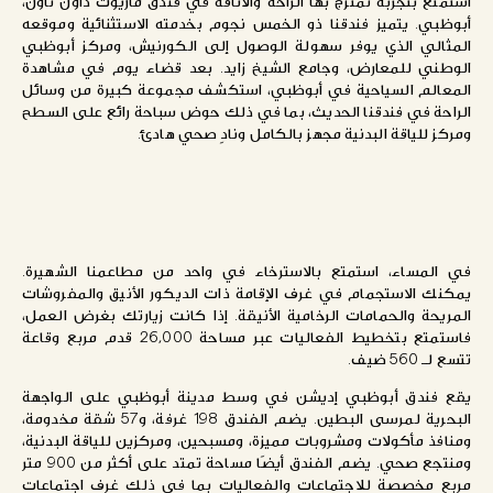
استمتع بتجربة تمتزج بها الراحة والأناقة في فندق ماريوت داون تاون،
أبوظبي. يتميز فندقنا ذو الخمس نجوم بخدمته الاستثنائية وموقعه
المثالي الذي يوفر سهولة الوصول إلى الكورنيش، ومركز أبوظبي
الوطني للمعارض، وجامع الشيخ زايد. بعد قضاء يوم في مشاهدة
المعالم السياحية في أبوظبي، استكشف مجموعة كبيرة من وسائل
الراحة في فندقنا الحديث، بما في ذلك حوض سباحة رائع على السطح
ومركز للياقة البدنية مجهز بالكامل ونادٍ صحي هادئ.
في المساء، استمتع بالاسترخاء في واحد من مطاعمنا الشهيرة.
يمكنك الاستجمام في غرف الإقامة ذات الديكور الأنيق والمفروشات
المريحة والحمامات الرخامية الأنيقة. إذا كانت زيارتك بغرض العمل،
فاستمتع بتخطيط الفعاليات عبر مساحة 26,000 قدم مربع وقاعة
تتسع لـ 560 ضيف.
يقع فندق أبوظبي إديشن في وسط مدينة أبوظبي على الواجهة
البحرية لمرسى البطين. يضم الفندق 198 غرفة، و57 شقة مخدومة،
ومنافذ مأكولات ومشروبات مميزة، ومسبحين، ومركزين للياقة البدنية،
ومنتجع صحي. يضم الفندق أيضًا مساحة تمتد على أكثر من 900 متر
مربع مخصصة للاجتماعات والفعاليات بما في ذلك غرف اجتماعات