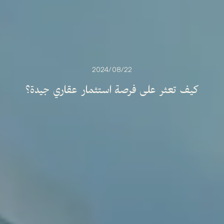
22‏/08‏/2024
كيف
تعثر
على
فرصة
استثمار
عقاري
جيدة؟