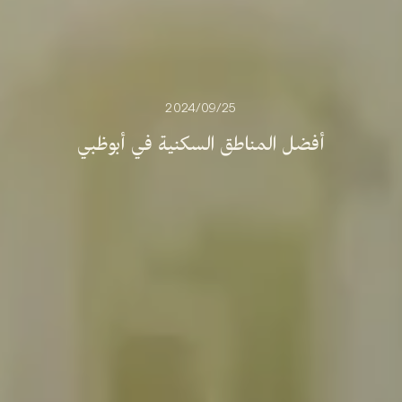
25‏/09‏/2024
أفضل
المناطق
السكنية
في
أبوظبي