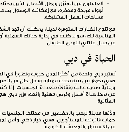
العاملون من المنزل ورجال الأعمال الذين يحتا
أجواء مريحة ومحفزة، مع إمكانية الوصول بسهو
مساحات العمل المشتركة.
مع تنوع الخيارات المتوفرة لدينا، يمكنك أن تجد الشق
المناسبة لك، سواء كنت في بداية حياتك العملية أو
عن منزل عائلي للمدى الطويل.
الحياة في دبي
تُعتبر دبي واحدة من أكثر المدن حيوية وتطوراً في ال
فهي تجمع بين بنية تحتية ممتازة ودخل خالٍ من الضر
ورعاية صحية عالية وثقافة متعددة الجنسيات. إذا ك
عن نمط حياة أفضل وفرص مهنية رائعة، فإن دبي هي
المثالية.
ولأنها مدينة ترحب بالمقيمين من مختلف الجنسيات و
حماية قانونية للمستأجرين، فهي خيار ذكي وآمن لم
عن الاستقرار والمعيشة الكريمة.