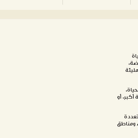
اة
ضة،
ليئة
ياة،
أكبر، أو
تعددة
 ومناطق