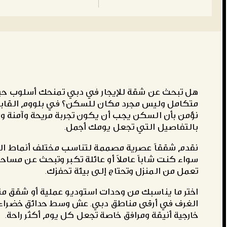
هل تبحث عن شقة للإيجار في دبي تمنحك أسلوب حي
متكامل وليس مجرد مكان للسكن؟ في بلووم القاب
نؤمن بأن السكن يجب أن يكون تجربة مريحة وآمنة وم
بالتفاصيل التي تجعل يومك أجمل.
نقدم شققاً عصرية مصممة لتناسب مختلف أنماط الح
سواء كنت شاباً عاملاً أو عائلة تكبر وتبحث عن مساحة 
تعمل من المنزل وتحتاج إلى بيئة تحفزك.
اختر ما يناسبك من وحدات استوديو عملية أو شقق م
الغرف في أرقى مناطق دبي. عش وسط حدائق خضراء
خارجية أنيقة ومرافق خاصة تجعل كل يوم أكثر راحة.