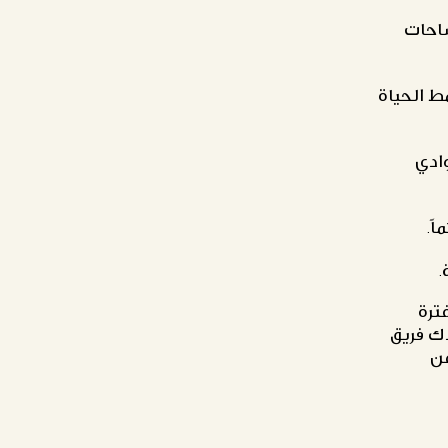
ساحات
ط الحياة
ادي
ً.
.
ترة
دك فريق
ن