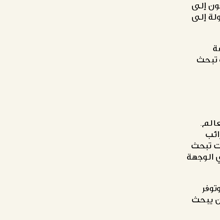
جون إلى
لة إلى
ة
 تبحث
عالم.
ائب
نت تبحث
 الوجهة
توفر
ن يبحث