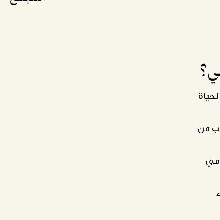
ي؟
حياة
رب من
ومي