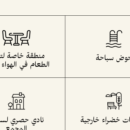
منطقة خاصة لتن
وض سباحة
الطعام في الهواء 
ت خضراء خارجية
نادي حصري لس
المجمع