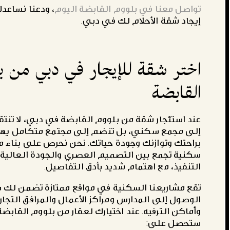
تواصل معنا في بلووم القابضة اليوم
، ودعنا نساعد
إيجاد شقة الأحلام لك في دبي.
اختر شقة للإيجار في دبي من ب
القابضة
عند استئجار شقة من بلووم القابضة في دبي، لا تنت
إلى مجمع سكني، بل تنضم إلى مجتمع متكامل يه
براحتك وتوازنك وجودة حياتك. نحن نحرص على بناء 
سكنية تجمع بين التصميم العصري والجودة العالية
التنفيذ، مع اهتمام شديد بأدق التفاصيل.
تقع مشاريعنا السكنية في مواقع ممتازة تضمن لك 
الوصول إلى المدارس ومراكز الأعمال والمرافق التجار
وأماكن الترفيه. عند اختيارك لعقار من بلووم القابضة
ستحصل على: