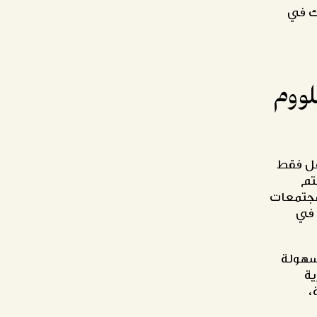
ك في
لووم
قل فقط
تم
مجتمعات
 في
سهولة
ية
،