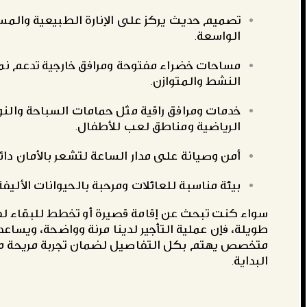
تصميم حديث يركز على الإنارة الطبيعية والم
الواسعة.
مساحات خضراء مفتوحة ومرافق خارجية تدعم نم
النشط والمتوازن.
خدمات ومرافق راقية مثل حمامات السباحة والنو
الرياضية ومناطق لعب للأطفال.
أمن وصيانة على مدار الساعة لتشعر بالأمان دائما
بيئة مناسبة للعائلات ومرحبة بالحيوانات الأليفة
سواء كنت تبحث عن إقامة قصيرة أو تخطط للبقاء لف
طويلة، فإن عملية التأجير لدينا مرنة وواضحة، ويساع
متخصص يهتم بكل التفاصيل لضمان تجربة مريحة م
البداية.