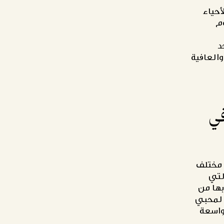
حياء
وم
د
والعافية
في
 مختلف
ميرا الدائرية (JVC)"، والتي
ربها من
ة لمحبي
واسعة