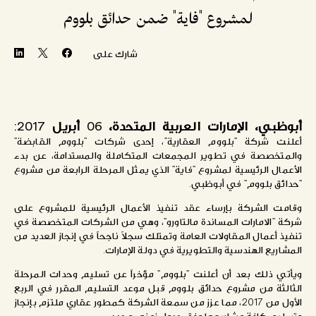
لمشروع
"فاية"
ضمن
حدائق
بلووم
شارك على
أبوظبي، الإمارات العربية المتحدة،
06
أبريل 2017:
أعلنت شركة "بلووم العقارية"، إحدى شركات "بلووم القابضة"
والمتخصصة في تطوير المجمعات المتكاملة والمستدامة، عن بدء
الأعمال الرئيسية لمشروع "فاية" الذي يمثل المرحلة الرابعة من مشروع
"حدائق بلووم" في أبوظبي.
وقامت الشركة بإرساء عقد تنفيذ الأعمال الرئيسية للمشروع على
شركة "الامارات المساندة مالتاورو"، وهي من الشركات المتخصصة في
تنفيذ أعمال المقاولات العامة وتمتلك سجلاً ناجحاً في إنجاز العديد من
المشاريع الهندسية والتطويرية في دولة الإمارات.
ويأتي ذلك بعد أن أعلنت "بلووم" مؤخراً عن تسليم وحدات المرحلة
الثالثة من مشروع حدائق بلووم قبل موعد التسليم المقرر في الربع
الأول من 2017، مما عزز من سمعة الشركة كمطور عقاري ملتزم بإنجاز