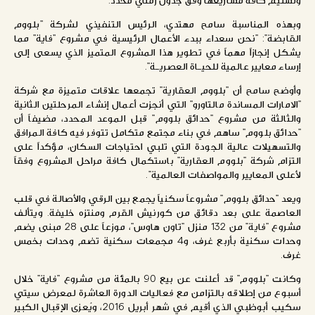
وتسليم كافة مشاريعها وفق جدول زمني محدد.
وبهذه المناسبة سامح مهتدي، الرئيس التنفيذي لشركة "بلووم
القابضة": "نحن سعداء ببدء الأعمال الرئيسية في مشروع "فاية" مما
يشكل إنجازاً مهماً في تطوير هذا المشروع المتميز الذي يسعى إلى
إرساء معايير عالمية للحيـاة العصريـة".
وأوضح سامح أن "بلووم العقارية" تجمعها علاقات متميزة مع شركة
"الامارات المساندة مالتاورو" التي أنجزت أعمال إنشاء المرحلتين الثانية
والثالثة من مشروع "حدائق بلووم" قبل الموعد المحدد، مضيفاً أن
"حدائق بلووم" ساهم في بناء مجتمع متكامل تتوفر فيه كافة المرافق
والتسهيلات عالية الجودة التي تلبي احتياجات السكان، مؤكداً على
التزام شركة "بلووم العقارية" باستكمال كافة مراحل المشروع وفقاً
لأعلى المعايير والمواصفات العالمية".
ويعد "حدائق بلووم" مشروعاً سكنياً يجمع بين الرقي والأصالة في قلب
العاصمة على بعد دقائق من كورنيش القرم ومنتزه خليفة. ويتألف
مشروع "فاية" من 132 منزل "تاون هاوس"، موزعاً على 28 مبنى يضم
وحدات سكنية بأربع غرف، و4 مجمعات سكنية تضم وحدات بخمس
غرف.
وكانت "بلووم" قد أعلنت عن بيع 90 بالمئة من مشروع "فاية" خلال
أسبوع من إطلاقه بالتزامن مع فعاليات الدورة العاشرة لمعرض سيتي
سكيب أبوظبي الذي أقيم في شهر أبريل 2016، ويُعزى الإقبال الكبير