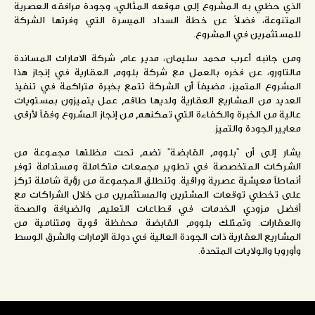
الذي حظي به المشروع إلى موقعه المثالي، وجودة مرافقه العصرية
المتنوعة، فضلاً عن خطة السداد الميسرة التي وفرتها الشركة
للمستثمرين في المشروع.
ومن جانبه أعرب محمد سليمان، مدير عام شركة الامارات المساندة
مالتاورو، عن فخره بالعمل مع شركة بلووم العقارية في إنجاز هذا
المشروع المتميز، مضيفاً أن الشركة تتمع بخبرة متراكمة في تنفيذ
العديد من المشاريع العقارية ولديها طاقم عمل يتميزون بمستويات
عالية من الخبرة والكفاءة التي تمكنهم من إنجاز المشروع وفقاً لأرقى
معايير الجودة والتميز.
يشار إلى أن "بلووم القابضة" تضم تحت مظلتها مجموعة من
الشركات المتخصصة في تطوير مجمعات متكاملة ومستدامة توفر
أنماطاً معيشية عصرية وراقية. وتنطلق المجموعة من رؤية شاملة تركز
على تخطي توقعات المشترين والمستثمرين من خلال الشراكات مع
أفضل مزودي الخدمات في قطاعات التعليم والضيافة والصحة
والعقارات. وتمتلك بلووم القابضة محفظة قوية ومتنامية من
المشاريع العقارية ذات الجودة العالية في دولة الإمارات والشرق الوسط
وأوروبا والولايات المتحدة.