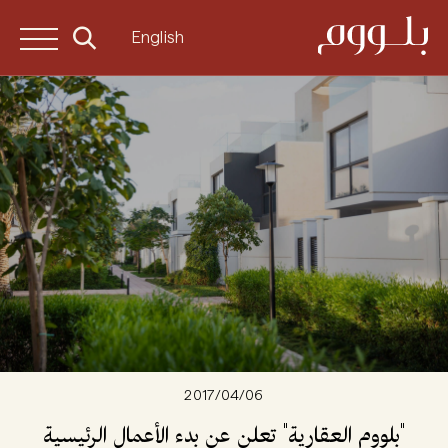
English
06‏/04‏/2017
"بلووم
العقارية"
تعلن
عن
بدء
الأعمال
الرئيسية