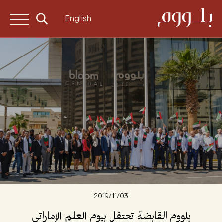
English
03‏/11‏/2019
بلووم
القابضة
تحتفل
بيوم
العلم
الإماراتي