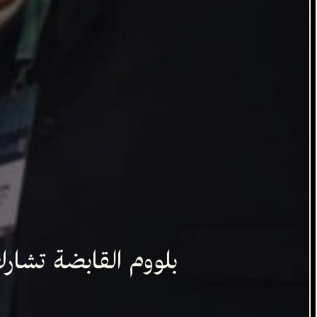
بلووم
القابضة
تشارك