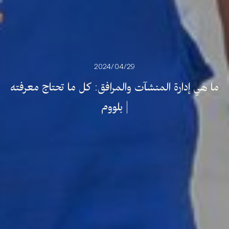
29‏/04‏/2024
ما
هي
إدارة
المنشآت
والمرافق:
كل
ما
تحتاج
معرفته
|
بلووم