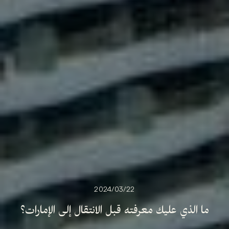
22‏/03‏/2024
ما
الذي
عليك
معرفته
قبل
الانتقال
إلى
الإمارات؟